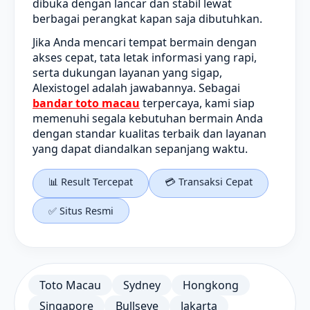
dibuka dengan lancar dan stabil lewat
berbagai perangkat kapan saja dibutuhkan.
Jika Anda mencari tempat bermain dengan
akses cepat, tata letak informasi yang rapi,
serta dukungan layanan yang sigap,
Alexistogel adalah jawabannya. Sebagai
bandar toto macau
terpercaya, kami siap
memenuhi segala kebutuhan bermain Anda
dengan standar kualitas terbaik dan layanan
yang dapat diandalkan sepanjang waktu.
📊 Result Tercepat
💳 Transaksi Cepat
✅ Situs Resmi
Toto Macau
Sydney
Hongkong
Singapore
Bullseye
Jakarta