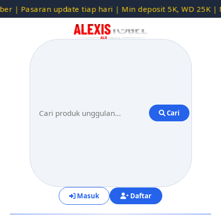
asaran update tiap hari | Min deposit 5K, WD 25K | Minima
Cari
Masuk
Daftar