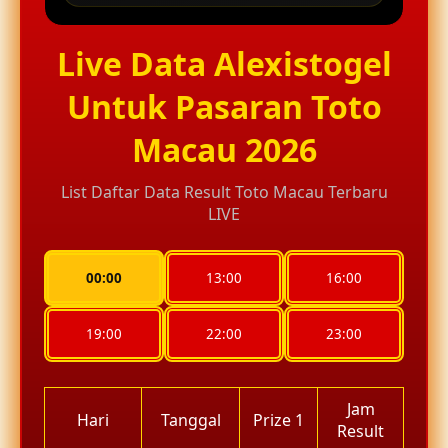
Live Data Alexistogel
Untuk Pasaran Toto
Macau 2026
List Daftar Data Result Toto Macau Terbaru
LIVE
00:00
13:00
16:00
19:00
22:00
23:00
Jam
Hari
Tanggal
Prize 1
Result