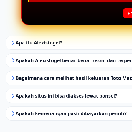
Pr
Apa itu Alexistogel?
Apakah Alexistogel benar-benar resmi dan terpe
Bagaimana cara melihat hasil keluaran Toto Maca
Apakah situs ini bisa diakses lewat ponsel?
Apakah kemenangan pasti dibayarkan penuh?