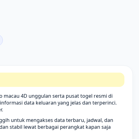
 macau 4D unggulan serta pusat togel resmi di
ormasi data keluaran yang jelas dan terperinci.
r.
ggih untuk mengakses data terbaru, jadwal, dan
 dan stabil lewat berbagai perangkat kapan saja