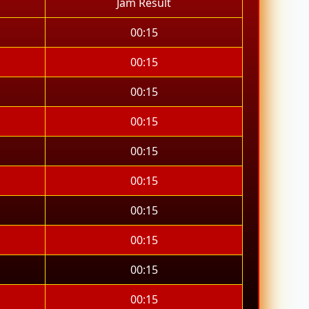
Jam Result
00:15
00:15
00:15
00:15
00:15
00:15
00:15
00:15
00:15
00:15