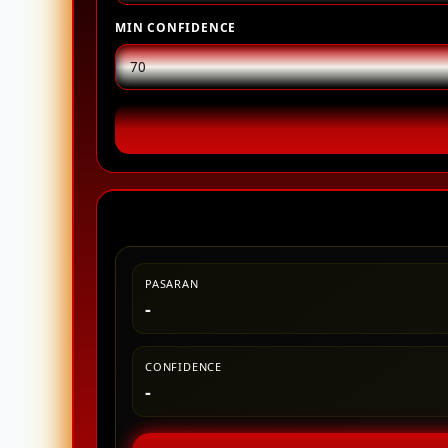
MIN CONFIDENCE
PASARAN
-
CONFIDENCE
-