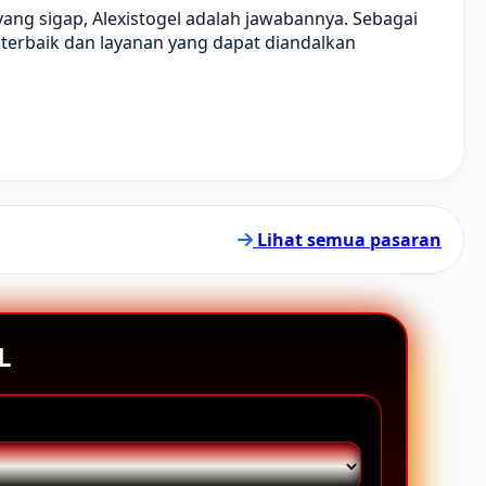
yang sigap, Alexistogel adalah jawabannya. Sebagai
terbaik dan layanan yang dapat diandalkan
Lihat semua pasaran
L