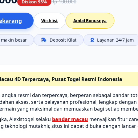
Rp 100.000
Diskon 95%
Sekarang
Wishlist
Ambil Bonusnya
makin besar
Deposit Kilat
Layanan 24/7 Jam
 Macau 4D Terpercaya, Pusat Togel Resmi Indonesia
ngka resmi dan terpercaya, berperan sebagai bandar toto
n akses, serta pelayanan profesional, lengkap dengan inf
bermain yang maksimal dan memuaskan bagi setiap membe
ka, Alexistogel selaku
bandar macau
menyajikan fitur can
g teknologi mutakhir, situs ini dapat dibuka dengan lancar