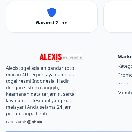
Garansi 2 thn
Marke
Katego
Alexistogel adalah bandar toto
macau 4D terpercaya dan pusat
Prom
togel resmi Indonesia. Hadir
Produ
dengan sistem canggih,
Membe
keamanan data terjamin, serta
layanan profesional yang siap
melayani Anda selama 24 jam
penuh tanpa henti.
Ikuti kami: