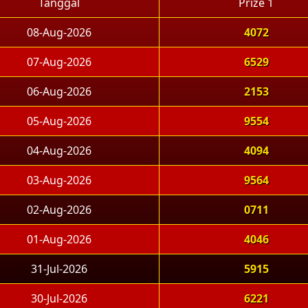
Tanggal
Prize 1
08-Aug-2026
4072
07-Aug-2026
6529
06-Aug-2026
2153
05-Aug-2026
9554
04-Aug-2026
4094
03-Aug-2026
9564
02-Aug-2026
0711
01-Aug-2026
4046
31-Jul-2026
5915
30-Jul-2026
6221