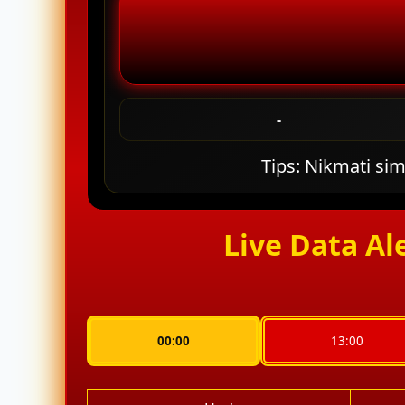
-
Tips: Nikmati si
Live Data Al
00:00
13:00