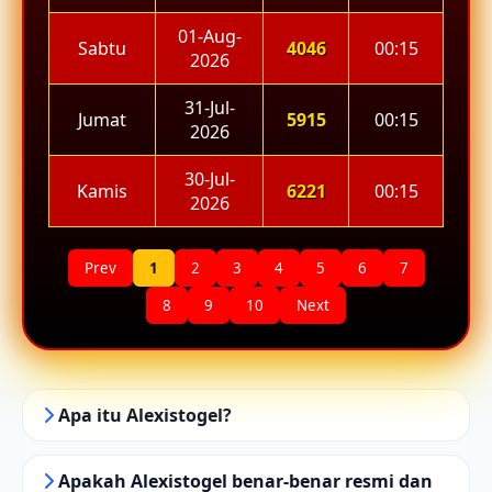
01-Aug-
Sabtu
4046
00:15
2026
31-Jul-
Jumat
5915
00:15
2026
30-Jul-
Kamis
6221
00:15
2026
Prev
1
2
3
4
5
6
7
8
9
10
Next
Apa itu Alexistogel?
Apakah Alexistogel benar-benar resmi dan