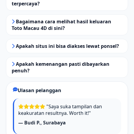
terpercaya?
Bagaimana cara melihat hasil keluaran
Toto Macau 4D di sini?
Apakah situs ini bisa diakses lewat ponsel?
Apakah kemenangan pasti dibayarkan
penuh?
Ulasan pelanggan
"Selalu ada promo menarik,
jadi makin betah main disini terus."
— Sinta L., Medan