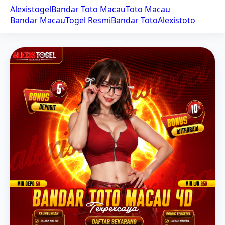
Alexistogel
Bandar Toto Macau
Toto Macau
Bandar Macau
Togel Resmi
Bandar Toto
Alexistoto