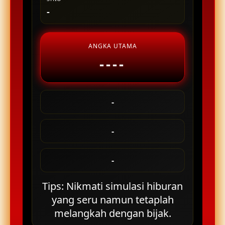
-
ANGKA UTAMA
----
-
-
-
Tips: Nikmati simulasi hiburan
yang seru namun tetaplah
melangkah dengan bijak.