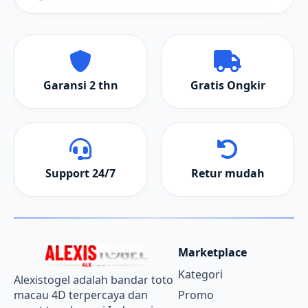
Garansi 2 thn
Gratis Ongkir
Support 24/7
Retur mudah
Marketplace
Kategori
Alexistogel adalah bandar toto
macau 4D terpercaya dan
Promo