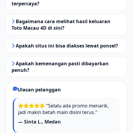
terpercaya?
Bagaimana cara melihat hasil keluaran
Toto Macau 4D di sini?
Apakah situs ini bisa diakses lewat ponsel?
Apakah kemenangan pasti dibayarkan
penuh?
Ulasan pelanggan
"Selalu ada promo menarik,
jadi makin betah main disini terus."
— Sinta L., Medan