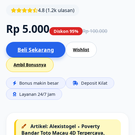
4.8 (1.2k ulasan)
Rp 5.000
Rp 100.000
Diskon 95%
Beli Sekarang
Wishlist
Ambil Bonusnya
Bonus makin besar
Deposit Kilat
Layanan 24/7 Jam
Artikel: Alexistogel ⬩ Poverty
Bandar Toto Macau 4D Terpercaya,