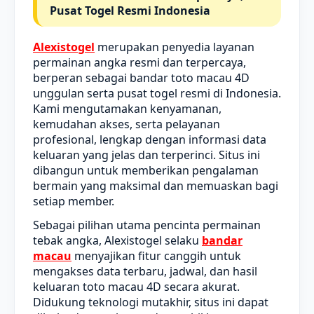
Pusat Togel Resmi Indonesia
Alexistogel
merupakan penyedia layanan
permainan angka resmi dan terpercaya,
berperan sebagai bandar toto macau 4D
unggulan serta pusat togel resmi di Indonesia.
Kami mengutamakan kenyamanan,
kemudahan akses, serta pelayanan
profesional, lengkap dengan informasi data
keluaran yang jelas dan terperinci. Situs ini
dibangun untuk memberikan pengalaman
bermain yang maksimal dan memuaskan bagi
setiap member.
Sebagai pilihan utama pencinta permainan
tebak angka, Alexistogel selaku
bandar
macau
menyajikan fitur canggih untuk
mengakses data terbaru, jadwal, dan hasil
keluaran toto macau 4D secara akurat.
Didukung teknologi mutakhir, situs ini dapat