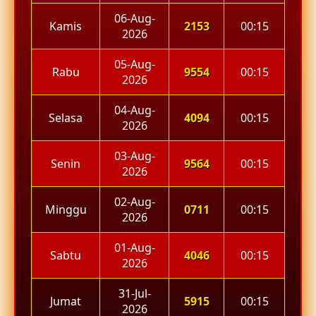
06-Aug-
Kamis
2153
00:15
2026
05-Aug-
Rabu
9554
00:15
2026
04-Aug-
Selasa
4094
00:15
2026
03-Aug-
Senin
9564
00:15
2026
02-Aug-
Minggu
0711
00:15
2026
01-Aug-
Sabtu
4046
00:15
2026
31-Jul-
Jumat
5915
00:15
2026