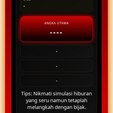
-
ANGKA UTAMA
----
-
-
-
Tips: Nikmati simulasi hiburan
yang seru namun tetaplah
melangkah dengan bijak.