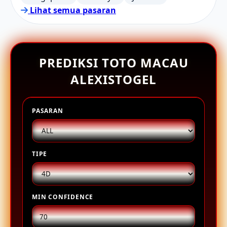
Lihat semua pasaran
PREDIKSI TOTO MACAU
ALEXISTOGEL
PASARAN
TIPE
MIN CONFIDENCE