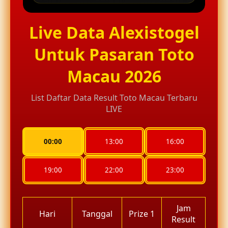
Live Data Alexistogel
Untuk Pasaran Toto
Macau 2026
List Daftar Data Result Toto Macau Terbaru
LIVE
00:00
13:00
16:00
19:00
22:00
23:00
Jam
Hari
Tanggal
Prize 1
Result