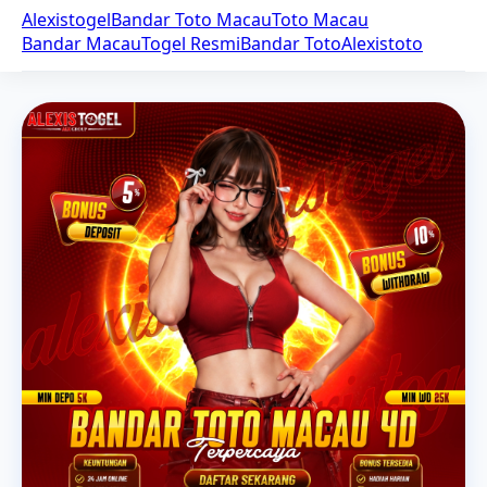
Alexistogel
Bandar Toto Macau
Toto Macau
Bandar Macau
Togel Resmi
Bandar Toto
Alexistoto