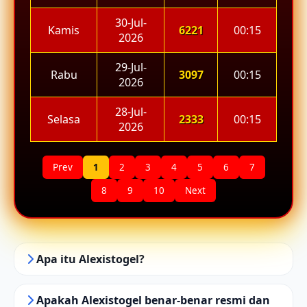
30-Jul-
Kamis
6221
00:15
2026
29-Jul-
Rabu
3097
00:15
2026
28-Jul-
Selasa
2333
00:15
2026
Prev
1
2
3
4
5
6
7
8
9
10
Next
Apa itu Alexistogel?
Apakah Alexistogel benar-benar resmi dan