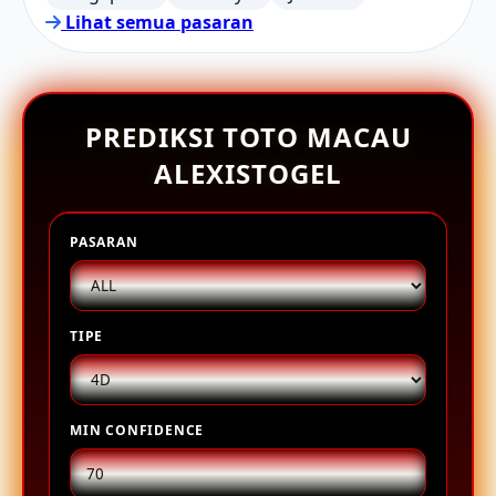
Lihat semua pasaran
PREDIKSI TOTO MACAU
ALEXISTOGEL
PASARAN
TIPE
MIN CONFIDENCE