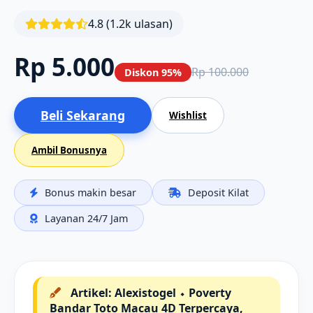
4.8 (1.2k ulasan)
Rp 5.000
Rp 100.000
Diskon 95%
Beli Sekarang
Wishlist
Ambil Bonusnya
Bonus makin besar
Deposit Kilat
Layanan 24/7 Jam
Artikel: Alexistogel ⬩ Poverty
Bandar Toto Macau 4D Terpercaya,