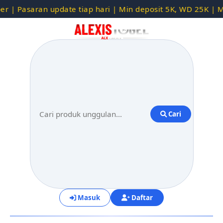
Pasaran update tiap hari | Min deposit 5K, WD 25K | Minim
Cari
Masuk
Daftar