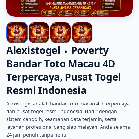
Alexistogel ⬩ Poverty
Bandar Toto Macau 4D
Terpercaya, Pusat Togel
Resmi Indonesia
Alexistogel adalah bandar toto macau 4D terpercaya
dan pusat togel resmi Indonesia. Hadir dengan
sistem canggih, keamanan data terjamin, serta
layanan profesional yang siap melayani Anda selama
24 jam penuh tanpa henti.