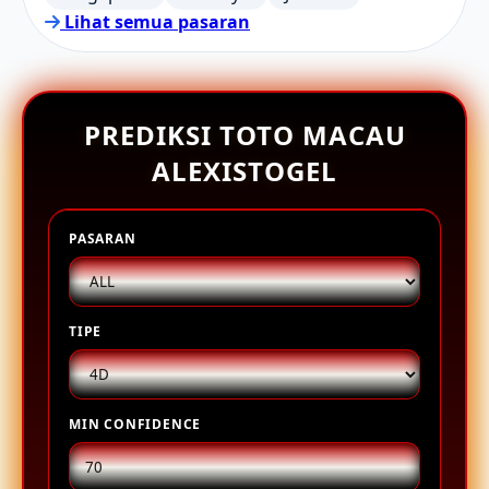
Lihat semua pasaran
PREDIKSI TOTO MACAU
ALEXISTOGEL
PASARAN
TIPE
MIN CONFIDENCE