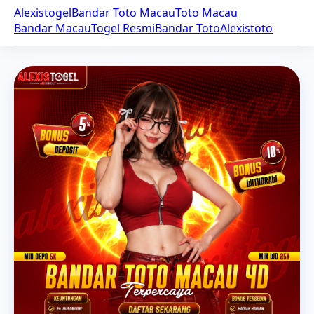
Alexistogel
Bandar Toto Macau
Toto Macau
Bandar Macau
Togel Resmi
Bandar Toto
Alexistoto