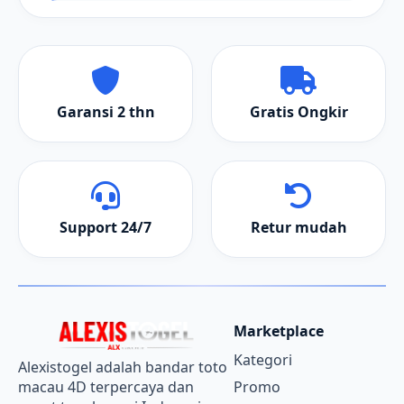
Garansi 2 thn
Gratis Ongkir
Support 24/7
Retur mudah
Marketplace
Kategori
Alexistogel adalah bandar toto
macau 4D terpercaya dan
Promo