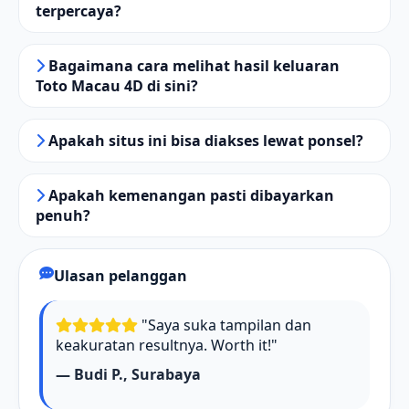
terpercaya?
Bagaimana cara melihat hasil keluaran
Toto Macau 4D di sini?
Apakah situs ini bisa diakses lewat ponsel?
Apakah kemenangan pasti dibayarkan
penuh?
Ulasan pelanggan
"Selalu ada promo menarik,
jadi makin betah main disini terus."
— Sinta L., Medan