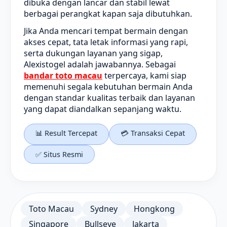
dibuka dengan lancar dan stabil lewat
berbagai perangkat kapan saja dibutuhkan.
Jika Anda mencari tempat bermain dengan
akses cepat, tata letak informasi yang rapi,
serta dukungan layanan yang sigap,
Alexistogel adalah jawabannya. Sebagai
bandar toto macau
terpercaya, kami siap
memenuhi segala kebutuhan bermain Anda
dengan standar kualitas terbaik dan layanan
yang dapat diandalkan sepanjang waktu.
📊 Result Tercepat
💳 Transaksi Cepat
✅ Situs Resmi
Toto Macau
Sydney
Hongkong
Singapore
Bullseye
Jakarta