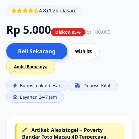
4.8 (1.2k ulasan)
Rp 5.000
Rp 100.000
Diskon 95%
Beli Sekarang
Wishlist
Ambil Bonusnya
Bonus makin besar
Deposit Kilat
Layanan 24/7 Jam
Artikel: Alexistogel ⬩ Poverty
Bandar Toto Macau 4D Terpercaya,