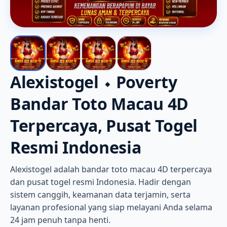
Alexistogel ⬩ Poverty
Bandar Toto Macau 4D
Terpercaya, Pusat Togel
Resmi Indonesia
Alexistogel adalah bandar toto macau 4D terpercaya
dan pusat togel resmi Indonesia. Hadir dengan
sistem canggih, keamanan data terjamin, serta
layanan profesional yang siap melayani Anda selama
24 jam penuh tanpa henti.