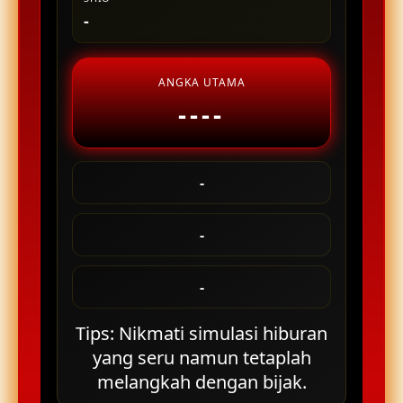
-
ANGKA UTAMA
----
-
-
-
Tips: Nikmati simulasi hiburan
yang seru namun tetaplah
melangkah dengan bijak.