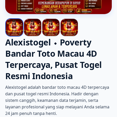
Alexistogel ⬩ Poverty
Bandar Toto Macau 4D
Terpercaya, Pusat Togel
Resmi Indonesia
Alexistogel adalah bandar toto macau 4D terpercaya
dan pusat togel resmi Indonesia. Hadir dengan
sistem canggih, keamanan data terjamin, serta
layanan profesional yang siap melayani Anda selama
24 jam penuh tanpa henti.