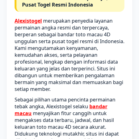
Pusat Togel Resmi Indonesia
Alexistogel
merupakan penyedia layanan
permainan angka resmi dan terpercaya,
berperan sebagai bandar toto macau 4D
unggulan serta pusat togel resmi di Indonesia.
Kami mengutamakan kenyamanan,
kemudahan akses, serta pelayanan
profesional, lengkap dengan informasi data
keluaran yang jelas dan terperinci. Situs ini
dibangun untuk memberikan pengalaman
bermain yang maksimal dan memuaskan bagi
setiap member.
Sebagai pilihan utama pencinta permainan
tebak angka, Alexistogel selaku
bandar
macau
menyajikan fitur canggih untuk
mengakses data terbaru, jadwal, dan hasil
keluaran toto macau 4D secara akurat.
Didukung teknologi mutakhir, situs ini dapat