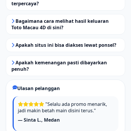
terpercaya?
Bagaimana cara melihat hasil keluaran
Toto Macau 4D di sini?
Apakah situs ini bisa diakses lewat ponsel?
Apakah kemenangan pasti dibayarkan
penuh?
Ulasan pelanggan
"Selalu ada promo menarik,
jadi makin betah main disini terus."
— Sinta L., Medan